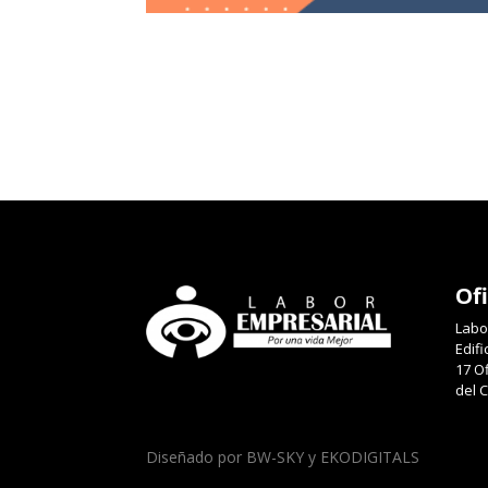
Of
Labo
Edifi
17 Of
del 
Diseñado por BW-SKY y EKODIGITALS